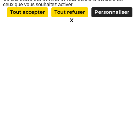
d’eux assure efficacement son rôle de protection solaire et visuelle.
ceux que vous souhaitez activer
Tout accepter
Tout refuser
Personnaliser
En termes d’innovation, les brise-soleil orientables (BSO) complètent
cette offre. Ces alternatives permettent non seulement de réguler la
X
Masquer le bandeau d
lumière naturelle entrant dans vos pièces mais aussi de garantir une
gestion optimale de la température intérieure, participant ainsi
activement à l’amélioration de l’efficacité énergétique de votre
bâtiment.
Des volets roulants sur mesure
L’intégration des volets connectés
Volets bioclimatiques : Une solution durable
La rénovation de volets roulants anciens