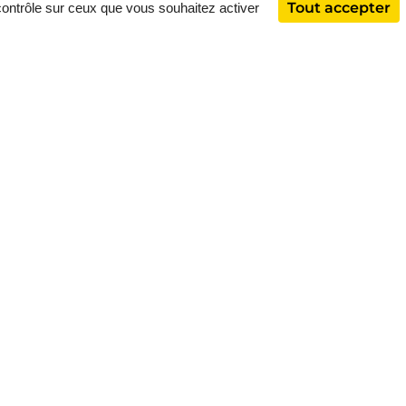
Tout accepter
 contrôle sur ceux que vous souhaitez activer
 VOLET ROULANT
ANTS
ULANTS ALUMINIUM ET PVC
 DANS LA DOMOTIQUE
Nous Trouver