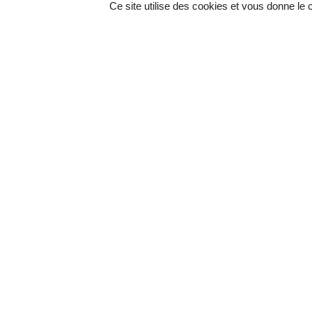
Ce site utilise des cookies et vous donne le
QUELLES SONT LES DIFFERENTES PARTIES D'UN
QUELS SONT LES AVANTAGES DES VOLETS ROUL
AVANTAGES ET INCONVENIENTS DES VOLETS RO
COMMENT MES VOLETS ROULANTS S'INTEGRENT