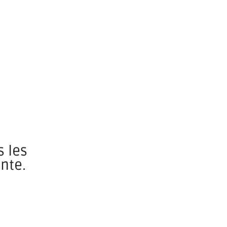
s les
nte.