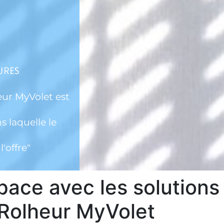
URES
eur MyVolet est
s laquelle le
'offre"
pace avec les solutions
Rolheur MyVolet