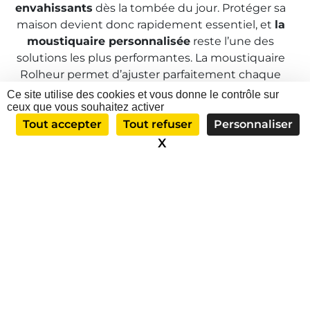
envahissants
dès la tombée du jour. Protéger sa
maison devient donc rapidement essentiel, et
la
moustiquaire personnalisée
reste l’une des
solutions les plus performantes. La moustiquaire
Rolheur permet d’ajuster parfaitement chaque
équipement à vos ouvertures, qu’il s’agisse de
Ce site utilise des cookies et vous donne le contrôle sur
petites fenêtres de salle de bain, de larges baies
ceux que vous souhaitez activer
vitrées ou de portes d’entrée aux dimensions
Tout accepter
Tout refuser
Personnaliser
atypiques.
X
Masquer le bandeau d
L’installation moustiquaire sur mesure
offre
également une esthétique discrète. Aucune
mauvaise surprise : elle épouse la menuiserie
existante sans nuire au charme de la façade ou à
la circulation de l’air ambiant. Ainsi,
la protection
contre les insectes
ne rime plus avec
compromis sur la luminosité ou la décoration
intérieure.