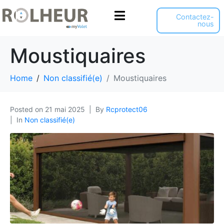
Panneau de gestion des cookies
Contactez-
nous
Moustiquaires
Home
Non classifié(e)
Moustiquaires
Posted on
21 mai 2025
By
Rcprotect06
In
Non classifié(e)